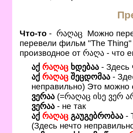
Пр
Что-то
- რაღაც Можно переве
перевели фильм "The Thing" 
производное от რაღა - что е
აქ
რაღაც
ხდებაა
- Здесь 
აქ
რაღაც
შეცდომაა
- Зде
неправильно) Это можно 
ვერაა
(=რაღაც ისე ვერ ა
ვერაა
- не так
აქ
რაღაც
გაუგებრობაა
- 
(Здесь нечто неправильн