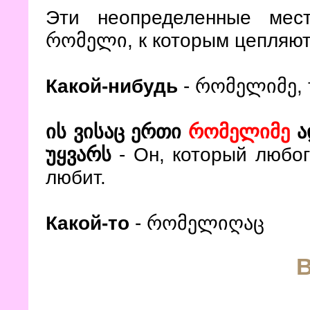
Эти неопределенные мес
რომელი, к которым цепляютс
Какой-нибудь
- რომელიმე, т
ის ვისაც ერთი
რომელიმე
ა
უყვარს
- Он, который любог
любит.
Какой-то
- რომელიღაც
...