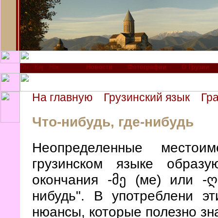
Новости
Фотографии
О Грузии
На главную
Грузинский язык
Гр
Что-нибудь, где-нибудь
Неопределенные местоим
грузинском языке образ
окончания -მე (ме) или -ღ
нибудь". В употреблени э
нюансы, которые полезно зн