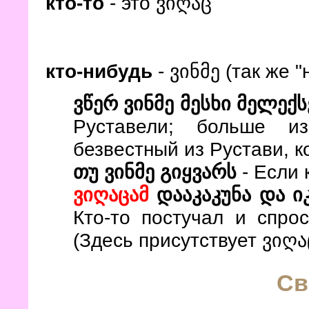
кто-то
- это ვიღაც
кто-нибудь
- ვინმე (так же "
ვწერ ვინმე მესხი მელექ
Руставели; больше и
безвестный из Рустави, к
თუ ვინმე გიყვარს
- Если 
ვიღაცამ
დააკაკუნა და ი
Кто-то постучал и спрос
(Здесь присутствует ვიღა
Св