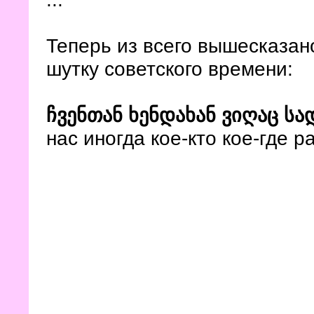
Теперь из всего вышесказан
шутку советского времени:
ჩვენთან ხენდახან ვიღაც ს
нас иногда кое-кто кое-где р