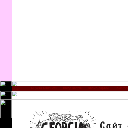
Мцхета-Мтианети
Шида-Картли
Квемо-Картли
Самегре