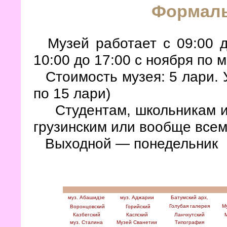
Формал
Музей работает с 09:00 д
10:00 до 17:00 с ноября по м
Стоимость музея: 5 лари. 
по 15 лари)
Студентам, школьникам и п
грузинским или вообще все
Выходной — понедельник
муз. Абашидзе
муз. Аджарии
Батумский арх.
Голубая галерея
Му
Воронцовский
Горийский
Казбегский
Каспский
Ланчхутский
муз. Сталина
Музей Сванетии
Типография