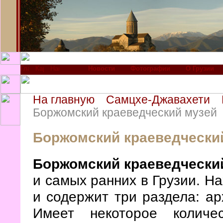
Новости
Фотографии
О Грузии
На главную
Самцхе-Джавахети
Боржомский краеведческий музей
Боржомский краеведчески
Боржомский краеведчески
и самых ранних в Грузии. Н
и содержит три раздела: ар
Имеет некоторое количе