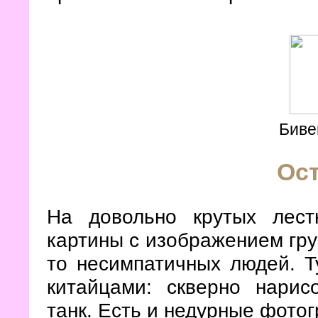
Биве
Ос
На довольно крутых лест
картины с изображением гру
то несимпатичных людей. Т
китайцами: скверно нари
танк. Есть и недурные фото