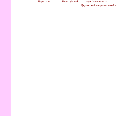
Церетели
Цхалтубский
муз. Чавчавадзе
Грузинский национальный