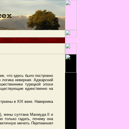
и
Об авторе
Гостевая
ие, что здесь было построено
о логика неверная. Аджарский
шественники турецкой эпохи
существующие единственно на
троены в XIX веке. Наверняка
), жены султана Махмуда II и
о только гадать, почему она
клектичную мечеть
Пертевниял