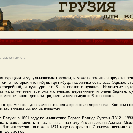
Фотографии
О Грузии
Виза
История Грузии
Экскурси
атумская мечеть
л турецким и мусульманским городом, и может сложиться представлен
ей, от которых что-нибудь где-нибудь наверняка осталось. Однако, эт
реферийный, и культура его была соответствующая. Исламские путе
ии мало мечетей, все они маленькие, деревянные, и очень бедные, 
е мечети, всего две или три, имели земельную собственность.
го три мечети - две каменные и одна крохотная деревяная. Все они пос
мечети вообще ничего не известно.
 Батуми в 1861 году по инициативе Пертев Валиде Султан (1812 - 1883
на строила мечеть в честь сына, поэтому была названа Азизие. Можн
. Что интересно - она же в 1871 году построила в Стамбуле весьма э
ит до сих пор.