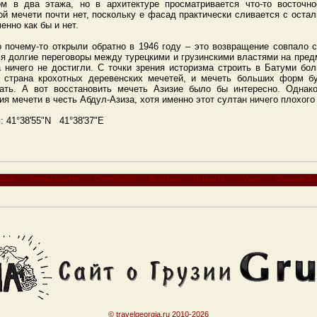
м в два этажа, но в архитектуре просматривается что-то восточн
й мечети почти нет, поскольку е фасад практически сливается с остал
енно как бы и нет.
о почему-то открыли обратно в 1946 году – это возвращение совпало 
ся долгие переговоры между турецкими и грузинскими властями на пред
а ничего не достигли. С точки зрения историзма строить в Батуми б
я страна крохотных деревенских мечетей, и мечеть больших форм б
зать. А вот восстановить мечеть Азизие было бы интересно. Однак
ия мечети в честь Абдул-Азиза, хотя именно этот султан ничего плохого 
и
: 41°38'55"N 41°38'37"E
ртли
Квемо-Картли
Самегрело
Кахетия
Имерети
Гурия
Самцхе-Дж
© travelgeorgia.ru 2010-2026