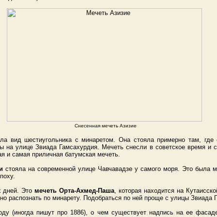
Снесенная мечеть Азизие
а вид шестиугольника с минаретом. Она стояла примерно там, где 
бы на улице Звиада Гамсахурдия. Мечеть снесли в советское время и 
ая и самая приличная батумская мечеть.
и
стояла на современной улице Чавчавадзе у самого моря. Это была м
поху.
х дней. Это
мечеть Орта-Ахмед-Паша
, которая находится на Кутаисско
жно распознать по минарету. Подобраться по ней проще с улицы Звиада 
оду (иногда пишут про 1886), о чем существует надпись на ее фасад