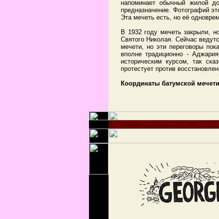
напоминает обычный жилой до
предназначение. Фотографий это
Эта мечеть есть, но её одноврем
В 1932 году мечеть закрыли, н
Святого Николая. Сейчас ведут
мечети, но эти переговоры пок
вполне традиционно - Аджари
историческим курсом, так ска
протестует против восстановлен
Координаты батумской мечет
Мцхета-Мтианети
Шида-Ка