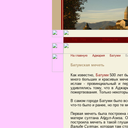
Новости
На главную
Аджария
Батуми
Б
Батумская мечеть
Как известно,
Батуми
500 лет бы
много больших и красивых мечет
ислам - провинциальный и пе
удивлялись тому, что в Аджар
пожертвования. Только некоторы
В самом городе Батуми было все
что-то было и ранее, но про те 
Первая мечеть была построена в
матери султана Абдул-Азиза. О
построила мечеть в такой глуши
Валиде Султан
, которая там сто