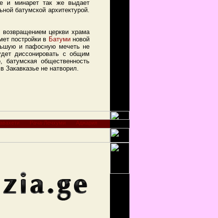
ое и минарет так же выдает
ьной батумской архитектурой.
с возвращением церкви храма
мет постройки в
Батуми
новой
ольшую и пафосную мечеть не
удет диссонировать с общим
о, батумская общественность
в Закавказье не натворил.
авахети
Рача-Лечхуми
Аджария