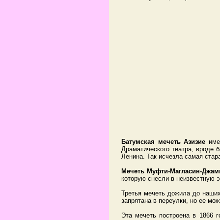
Батумская мечеть Азизие
имел
Драматического театра, вроде 
Ленина. Так исчезла самая стар
Мечеть Муфти-Магласин-Джам
которую снесли в неизвестную э
Третья мечеть дожила до наши
запрятана в переулки, но ее мо
Эта мечеть построена в 1866 г