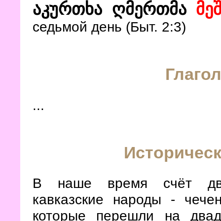
აკურთხა ღმერთმა
მე
седьмой день (Быт. 2:3)
Глагол
...
Историческ
В наше время счёт два
кавказские народы - чече
которые перешли на двад