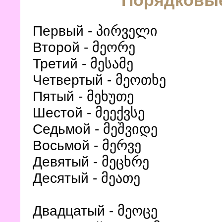
Первый - პირველი
Второй - მეორე
Третий - მესამე
Четвертый - მეოთხე
Пятый - მეხუთე
Шестой - მეექვსე
Седьмой - მეშვიდე
Восьмой - მერვე
Девятый -
მეცხრე
Десятый -
მეათე
Двадцатый -
მეოცე