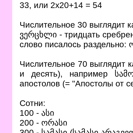
33, или 2х20+14 = 54
Числительное 30 выглядит 
ვერცხლი - тридцать сребрен
слово писалось раздельно: 
Числительное 70 выглядит 
и десять), например სა
апостолов (= "Апостолы от с
Сотни:
100 - ასი
200 - ორასი
300 - სამასი (სამასი არაგვე