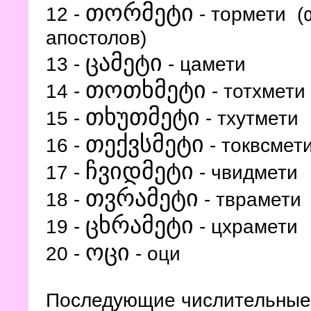
თორმეტი
12 -
- тормети 
апостолов)
ცამეტი
13 -
- цамети
თოთხმეტი
14 -
- тотхмети
თხუთმეტი
15 -
- тхутмети
თექვსმეტი
16 -
- токвсмет
ჩვიდმეტი
17 -
- чвидмети
თვრამეტი
18 -
- тврамети
ცხრამეტი
19 -
- цхрамети
ო
ც
ი
20 -
- оци
Последующие числительные 