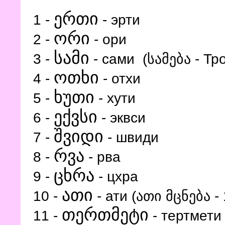
ერთი
1 -
- эрти
ორი
2 -
- ори
სამი
3 -
- сами (სამება - Тр
ოთხი
4 -
- отхи
ხუთი
5 -
- хути
ექვსი
6 -
- эквси
შვიდი
7 -
- швиди
რვა
8 -
- рва
ცხრა
9 -
- цхра
ათი
10 -
- ати (ათი მცნება -
თერთმეტი
11 -
- тертмети