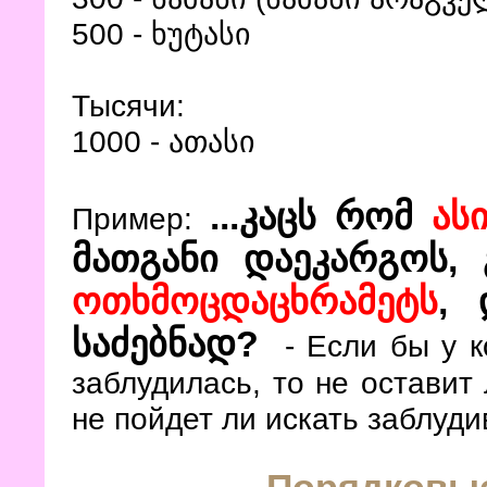
500 - ხუტასი
Тысячи:
1000 - ათასი
...კაცს რომ
ას
Пример:
მათგანი დაეკარგოს, 
ოთხმოცდაცხრამეტს
, 
საძებნად?
- Если бы у к
заблудилась, то не оставит 
не пойдет ли искать заблуд
Порядковы