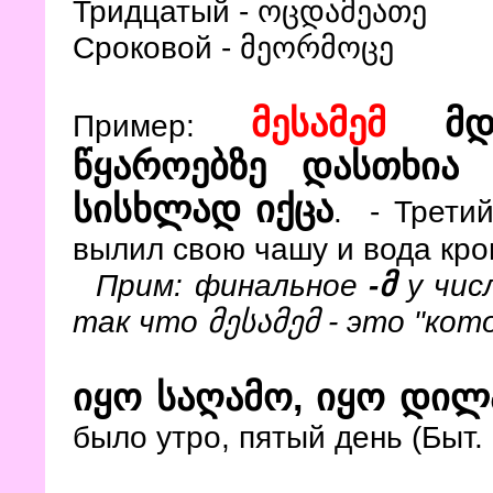
Тридцатый -
ოცდამეათე
Сроковой - მეორმოცე
მესამემ
მდი
Пример:
წყაროებზე დასთხია
სისხლად იქცა
. - Третий
вылил свою чашу и вода кров
Прим: финальное
-მ
у чис
так что მესამემ - это "ко
იყო საღამო, იყო დილ
было утро, пятый день (Быт. 