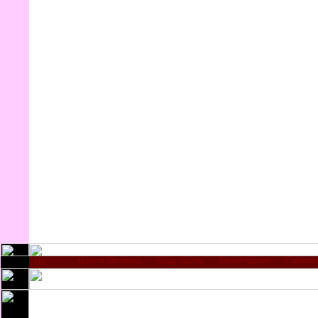
Мцхета-Мтианети
Шида-Картли
Квемо-Картли
Самегре