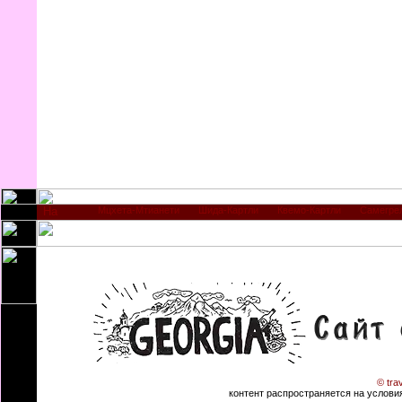
Мцхета-Мтианети
Шида-Картли
Квемо-Картли
Самегре
© tra
контент распространяется на условиях