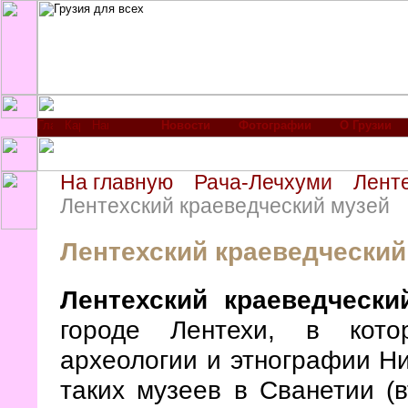
Новости
Фотографии
О Грузии
На главную
Рача-Лечхуми
Лент
Лентехский краеведческий музей
Лентехский краеведческий
Лентехский краеведчески
городе Лентехи, в кото
археологии и этнографии Ни
таких музеев в Сванетии (