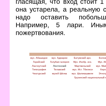
гласящая, что вход стоит 1 
она устарела, а реальную с
надо оставить побольш
Например, 5 лари. Ины
пожертвования.
муз. Абашидзе
муз. Аджарии
Батумский арх.
Болни
Горийский
Голубая галерея
Муз. Изобр. иск.
Муз. И
Ланчхутский
Лентехский
Мартвильский
муз. Мая
Типография
Телавский
муз. Ист. Тбилиси
Херг
Чиатурский
музей Шёлка
муз. Шаликашвили
Этног
Грузинский национальный