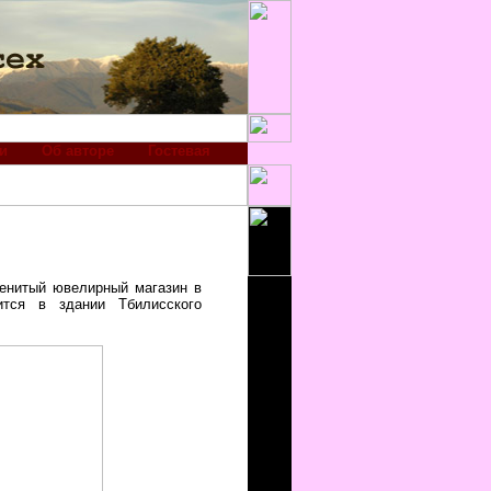
и
Об авторе
Гостевая
енитый ювелирный магазин в
тся в здании Тбилисского