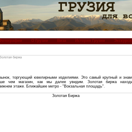
Фотографии
О Грузии
Виза
История Грузии
Экскурси
Золотая биржа
рынок, торгующий ювелирными изделиями. Это самый крупный и знам
ьше чем магазин, как мы далее увидим. Золотая биржа находи
нижнем этаже. Ближайшее метро - "Вокзальная площадь".