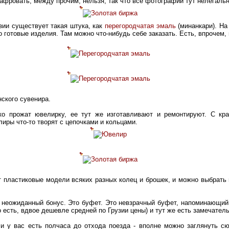
афровать, между прочим, нельзя, так что все фотографии тут нелегаль
зии существует такая штука, как
перегородчатая эмаль
(минанкари). На
о готовые изделия. Там можно что-нибудь себе заказать. Есть, впрочем,
нского сувенира.
ко прожат ювелирку, ее тут же изготавливают и ремонтируют. С кр
иры что-то творят с цепочками и кольцами.
ат пластиковые модели всяких разных колец и брошек, и можно выбрать
 неожиданный бонус. Это буфет. Это невзрачный буфет, напоминающий
о есть, вдвое дешевле средней по Грузии цены) и тут же есть замечател
и у вас есть полчаса до отхода поезда - вполне можно заглянуть сю