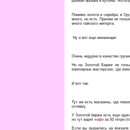
разные брошки и кулоны. Фотогр
Помимо золота и серебра, в Гру
много, но есть. Причем не тольк
много тайского импорта.
Ну и вот еще минанкари:
Очень недурно в качестве грузи
Но на Золотой Бирже не толь
ювелирных мастерских, где ювел
И вот так:
Тут же есть магазины, где леж
отливку.
У Золотой биржи есть еще один
но тут варят
кофе
за 50 тетри (т
Если вы оказались на вокзале 