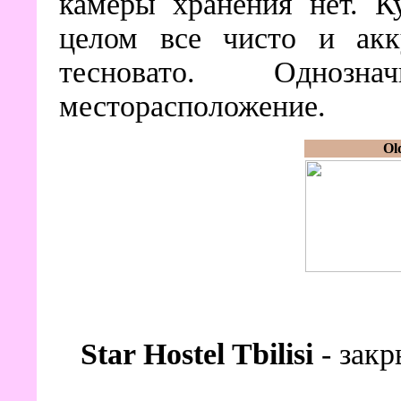
камеры хранения нет. К
целом все чисто и акку
тесновато. Одно
месторасположение.
Ol
Star Hostel Tbilisi
- зак