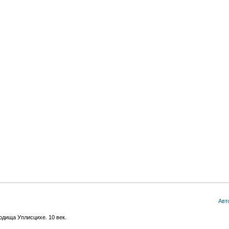
Авт
одища Уплисцихе. 10 век.