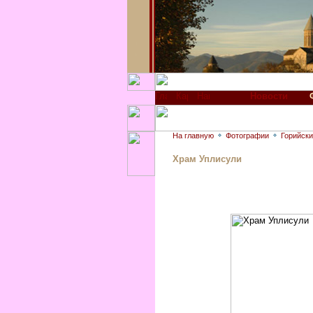
Новости
На главную
Фотографии
Горийски
Храм Уплисули