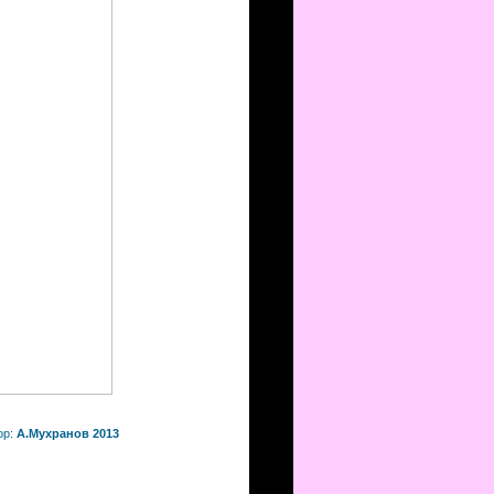
ор:
А.Мухранов 2013