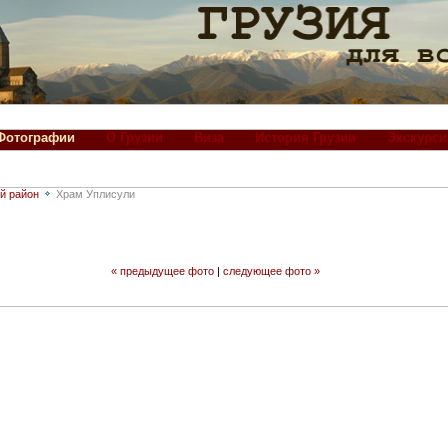
Фотографии
О Грузии
Виза
История Грузии
Экскурси
й район
Храм Уплисули
« предыдущее фото
|
следующее фото »