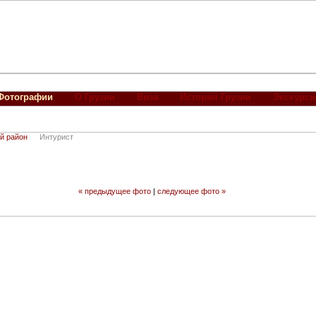
Фотографии
О Грузии
Виза
История Грузии
Экскурси
й район
Интурист
« предыдущее фото
|
следующее фото »