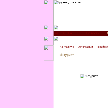
Новости
На главную
Фотографии
Горийски
Интурист