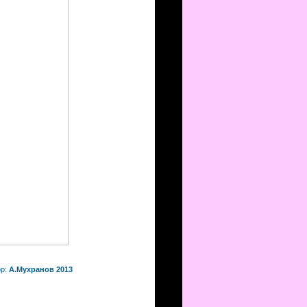
ор:
А.Мухранов 2013