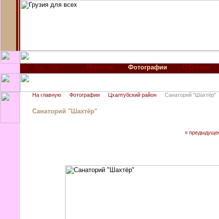
Новости
Фотографии
О Грузии
На главную
Фотографии
Цхалтубский район
Санаторий "Шахтёр"
Санаторий "Шахтёр"
« предыдуще