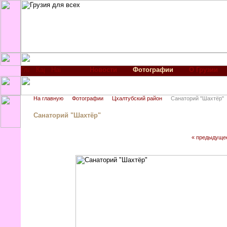
Новости
Фотографии
О Грузии
На главную
Фотографии
Цхалтубский район
Санаторий "Шахтёр"
Санаторий "Шахтёр"
« предыдуще