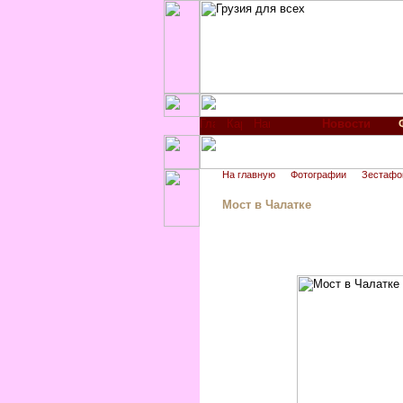
Новости
На главную
Фотографии
Зестафо
Мост в Чалатке