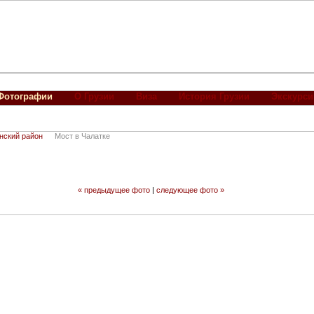
Фотографии
О Грузии
Виза
История Грузии
Экскурси
нский район
Мост в Чалатке
« предыдущее фото
|
следующее фото »