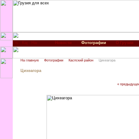
Новости
Фотографии
О Грузии
На главную
Фотографии
Каспский район
Цихеагора
Цихеагора
« предыдуще