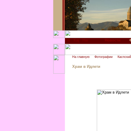
Новости
На главную
Фотографии
Каспский
Храм в Идлети