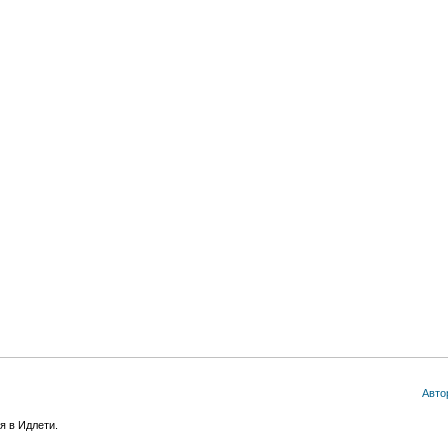
Авто
я в Идлети.