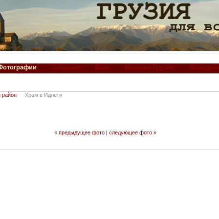
Фотографии
О Грузии
Виза
История Грузии
Экскурси
 район
Храм в Идлети
« предыдущее фото
|
следующее фото »