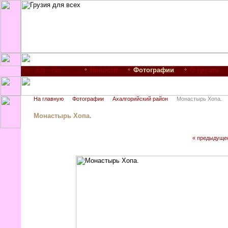
Новости
Фотографии
О Грузии
На главную
Фотографии
Ахалгорийский район
Монастырь Хопа.
Монастырь Хопа.
« предыдуще