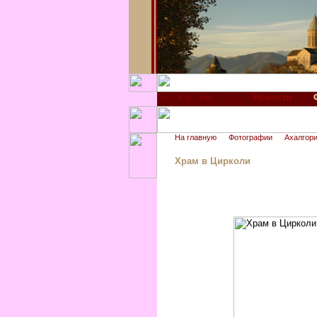
Новости
На главную
Фотографии
Ахалгори
Храм в Цирколи