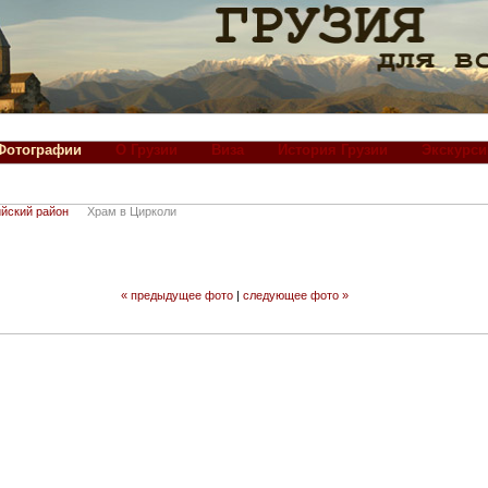
Фотографии
О Грузии
Виза
История Грузии
Экскурси
йский район
Храм в Цирколи
« предыдущее фото
|
следующее фото »