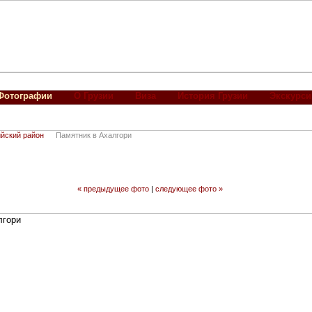
Фотографии
О Грузии
Виза
История Грузии
Экскурси
йский район
Памятник в Ахалгори
« предыдущее фото
|
следующее фото »