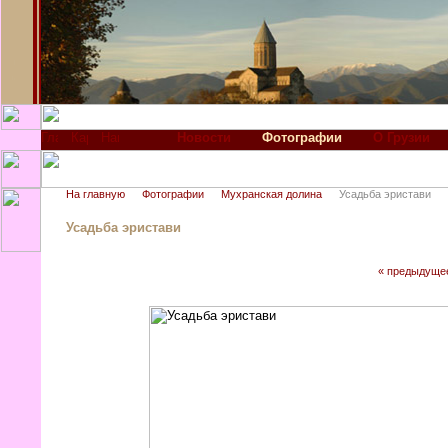
Новости
Фотографии
О Грузии
На главную
Фотографии
Мухранская долина
Усадьба эристави
Усадьба эристави
« предыдуще