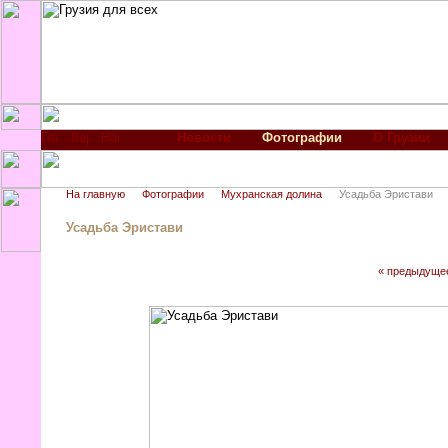
Новости
Фотографии
О Грузии
На главную
Фотографии
Мухранская долина
Усадьба Эристави
Усадьба Эристави
« предыдуще