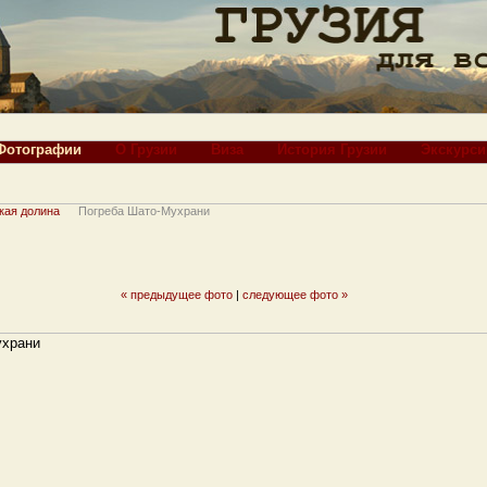
Фотографии
О Грузии
Виза
История Грузии
Экскурси
кая долина
Погреба Шато-Мухрани
« предыдущее фото
|
следующее фото »