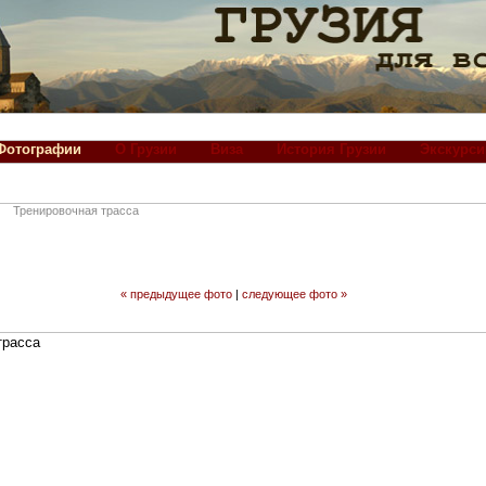
Фотографии
О Грузии
Виза
История Грузии
Экскурси
Тренировочная трасса
« предыдущее фото
|
следующее фото »