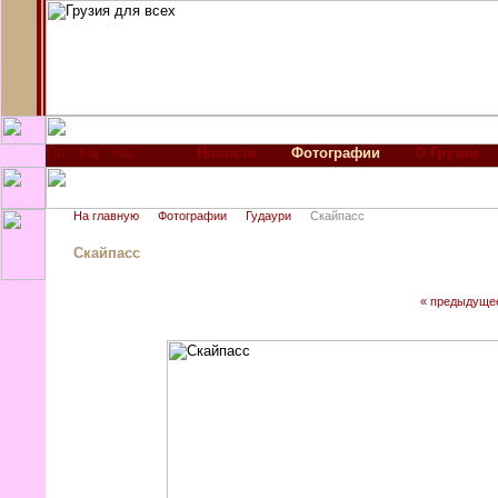
Новости
Фотографии
О Грузии
На главную
Фотографии
Гудаури
Скайпасс
Скайпасс
« предыдуще