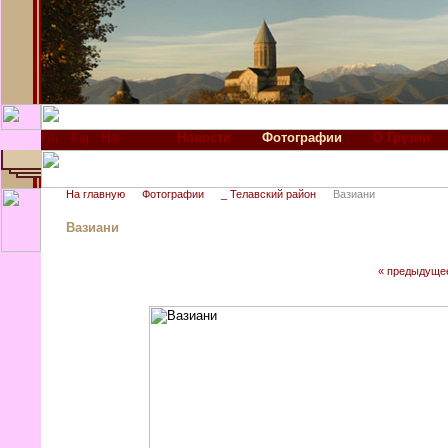
Новости
Фотографии
О Грузии
На главную
Фотографии
_ Телавский район
Вазиани
Вазиани
« предыдуще