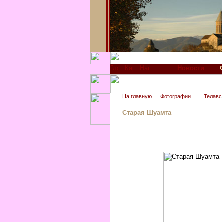
Новости
На главную
Фотографии
_ Телавс
Старая Шуамта