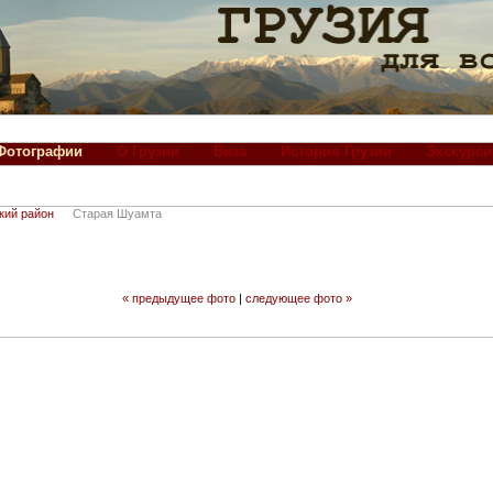
Фотографии
О Грузии
Виза
История Грузии
Экскурси
кий район
Старая Шуамта
« предыдущее фото
|
следующее фото »