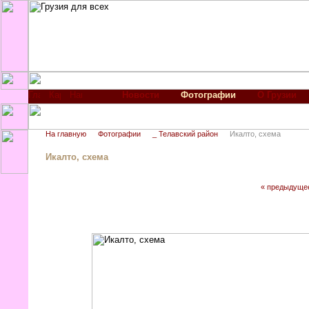
Новости
Фотографии
О Грузии
На главную
Фотографии
_ Телавский район
Икалто, схема
Икалто, схема
« предыдуще