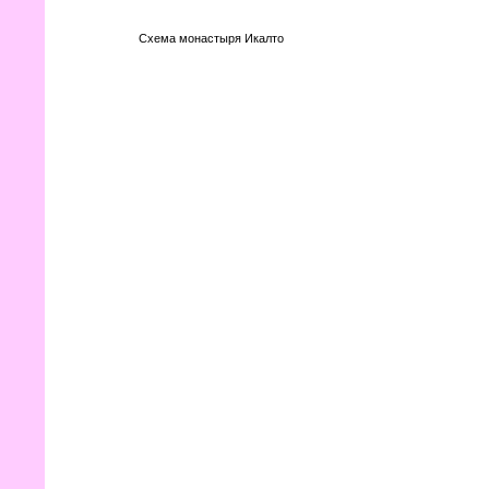
Схема монастыря Икалто