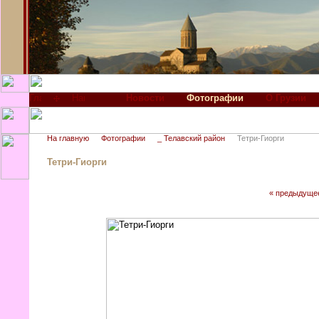
Новости
Фотографии
О Грузии
На главную
Фотографии
_ Телавский район
Тетри-Гиорги
Тетри-Гиорги
« предыдуще