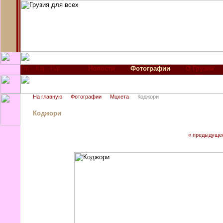
Новости
Фотографии
О Грузии
На главную
Фотографии
Мцхета
Коджори
Коджори
« предыдуще