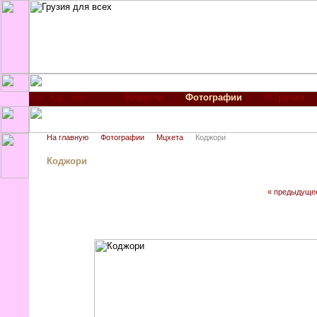
Новости
Фотографии
О Грузии
На главную
Фотографии
Мцхета
Коджори
Коджори
« предыдуще