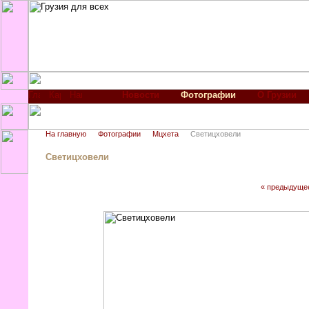
Новости
Фотографии
О Грузии
На главную
Фотографии
Мцхета
Светицховели
Светицховели
« предыдуще