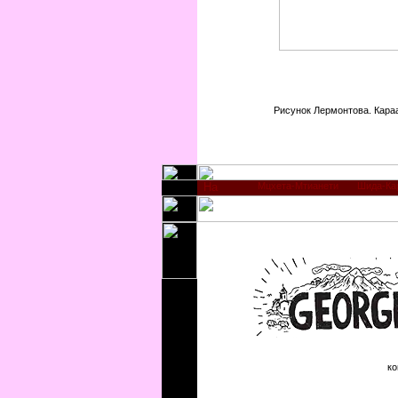
Рисунок Лермонтова. Караа
Мцхета-Мтианети
Шида-Ка
ко