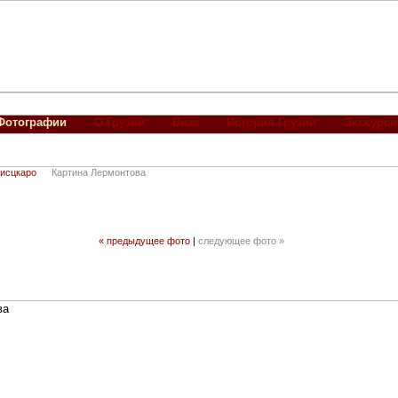
Фотографии
О Грузии
Виза
История Грузии
Экскурси
лисцкаро
Картина Лермонтова
« предыдущее фото
|
следующее фото »