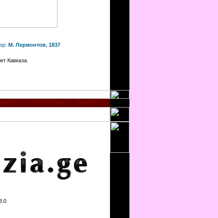
ор:
М. Лермонтов, 1837
ет Кавказа.
авахети
Рача-Лечхуми
Аджария
3.0