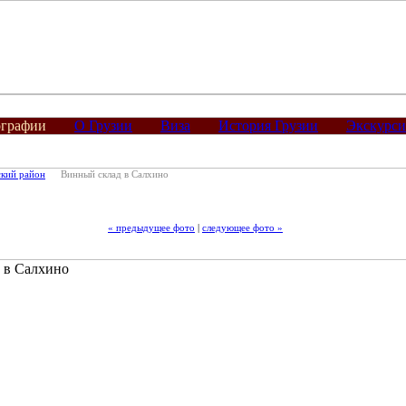
графии
О Грузии
Виза
История Грузии
Экскурс
кий район
Винный склад в Салхино
« предыдущее фото
|
следующее фото »