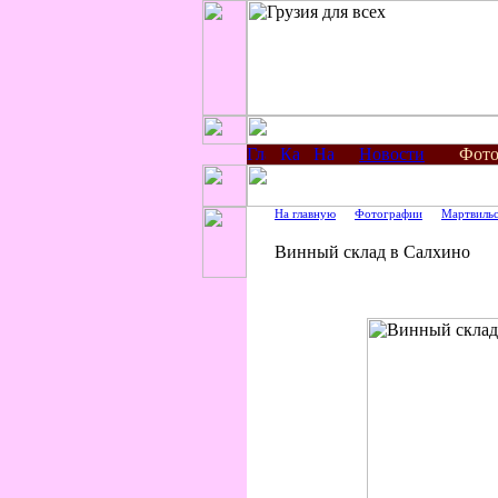
Новости
Фото
На главную
Фотографии
Мартвильс
Винный склад в Салхино