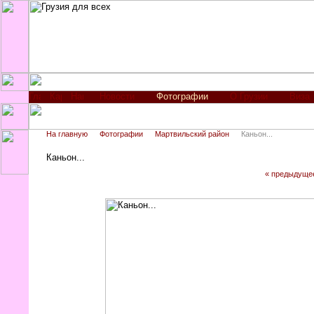
Новости
Фотографии
О Грузии
Виза
На главную
Фотографии
Мартвильский район
Каньон...
Каньон...
« предыдуще