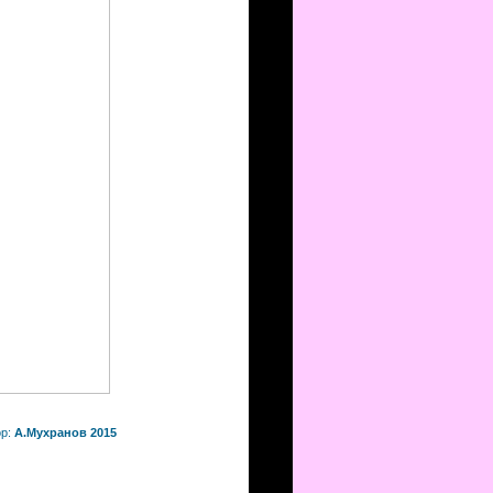
ор:
А.Мухранов 2015