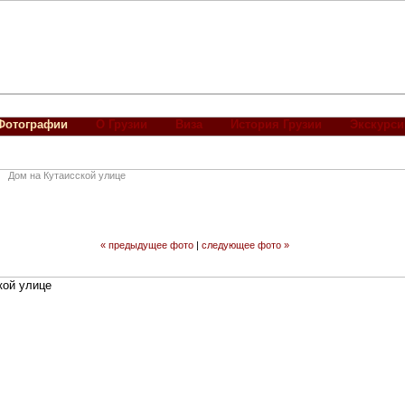
Фотографии
О Грузии
Виза
История Грузии
Экскурси
Дом на Кутаисской улице
« предыдущее фото
|
следующее фото »