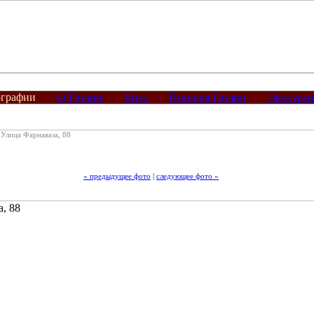
графии
О Грузии
Виза
История Грузии
Экскурс
Улица Фарнаваза, 88
« предыдущее фото
|
следующее фото »