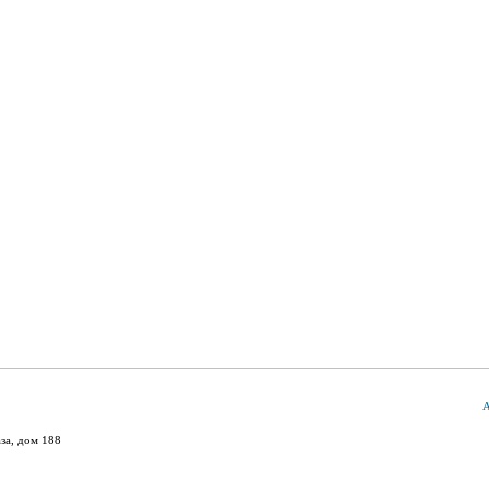
А
за, дом 188