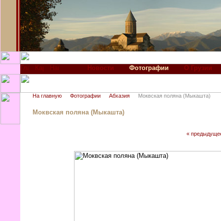
Новости
Фотографии
О Грузии
На главную
Фотографии
Абхазия
Моквская поляна (Мыкашта)
Моквская поляна (Мыкашта)
« предыдуще