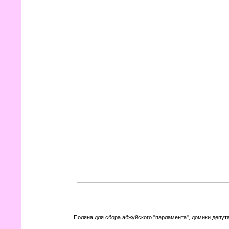
Поляна для сбора абжуйского "парламента", домики депу