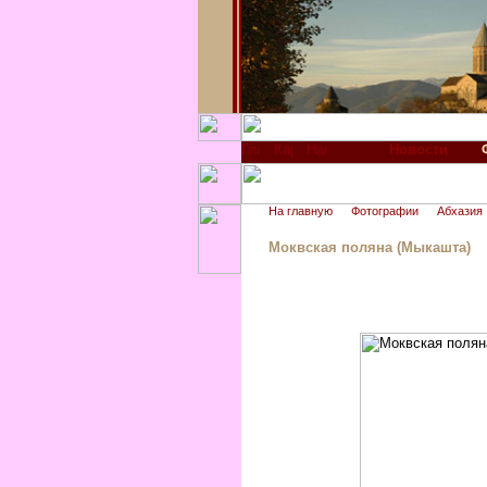
Новости
На главную
Фотографии
Абхазия
Моквская поляна (Мыкашта)