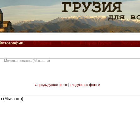
Фотографии
О Грузии
Виза
История Грузии
Экскурси
Моквская поляна (Мыкашта)
« предыдущее фото
|
следующее фото »