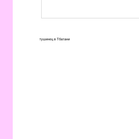
тушинец в Тбатани