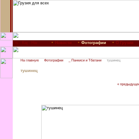
Новости
Фотографии
О Грузии
На главную
Фотографии
_ Панкиси и Тбатани
тушинец
тушинец
« предыдуще