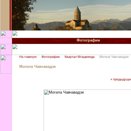
Новости
Фотографии
О Грузии
На главную
Фотографии
Квартал Мтацминда
Могила Чавчавадзе
Могила Чавчавадзе
« предыдуще