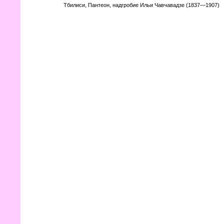
Тбилиси, Пантеон, надгробие Ильи Чавчавадзе (1837—1907)