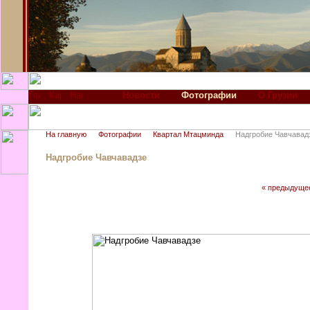
Новости
Фотографии
О Грузии
На главную
Фотографии
Квартал Мтацминда
Надгробие Чавчавад
Надгробие Чавчавадзе
« предыдуще