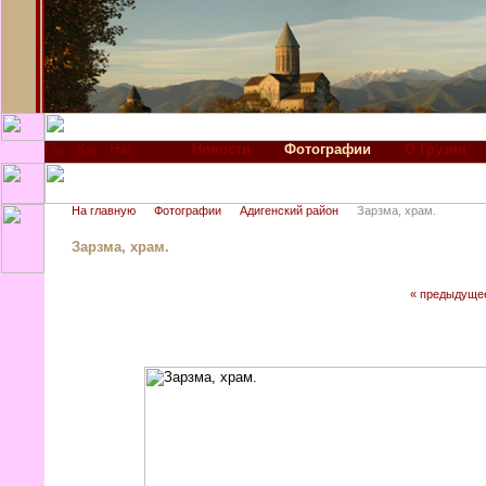
Новости
Фотографии
О Грузии
На главную
Фотографии
Адигенский район
Зарзма, храм.
Зарзма, храм.
« предыдуще