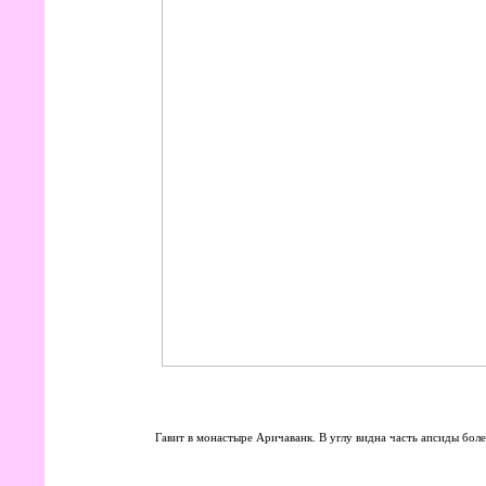
Гавит в монастыре Аричаванк. В углу видна часть апсиды боле