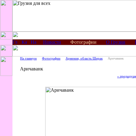
Новости
Фотографии
О Грузии
На главную
Фотографии
Армения, область Ширак
Аричаванк
Аричаванк
« предыдущ