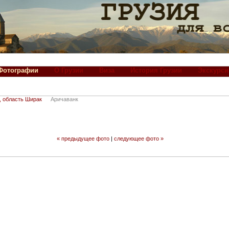
Фотографии
О Грузии
Виза
История Грузии
Экскурси
, область Ширак
Аричаванк
« предыдущее фото
|
следующее фото »