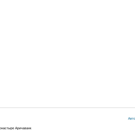
Авт
онастыре Аричаванк