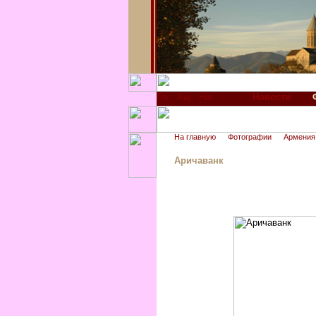
Новости
На главную
Фотографии
Армения
Аричаванк