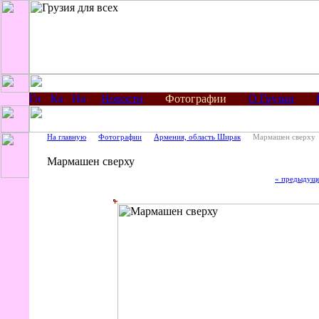
Новости
Фотографии
О Грузии
На главную
Фотографии
Армения, область Ширак
Мармашен сверху
Мармашен сверху
« предыдущ