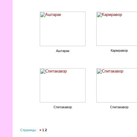
Кармравор
Аштарак
Спитакавор
Спитакавор
Страницы:
«
1
2