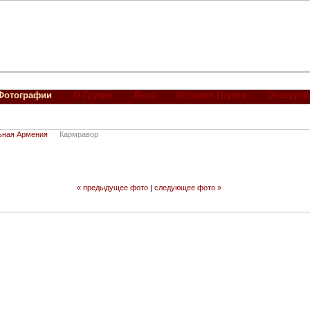
Фотографии
О Грузии
Виза
История Грузии
Экскурси
ьная Армения
Кармравор
« предыдущее фото
|
следующее фото »