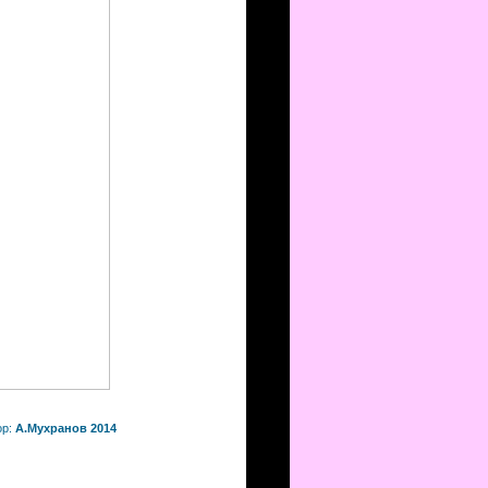
ор:
А.Мухранов 2014