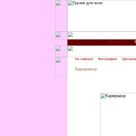
Новости
На главную
Фотографии
Централ
Кармравор