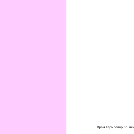
Храм Кармравор, VII век