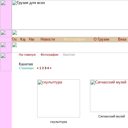
Новости
Фотографии
О Грузии
Виза
На главную
Фотографии
Кахетия
Кахетия
Страницы:
«
1
2
3
4
»
Сигнахский музей
скульптура