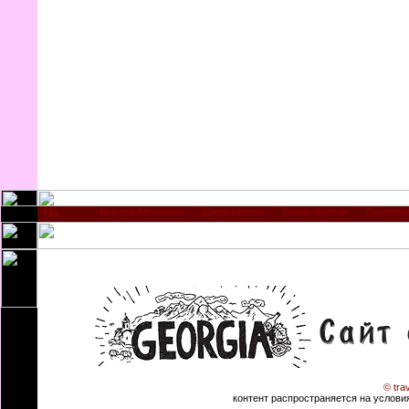
Мцхета-Мтианети
Шида-Картли
Квемо-Картли
Самегре
© tra
контент распространяется на условиях