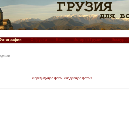
Фотографии
О Грузии
Виза
История Грузии
Экскурси
адписи
« предыдущее фото
|
следующее фото »