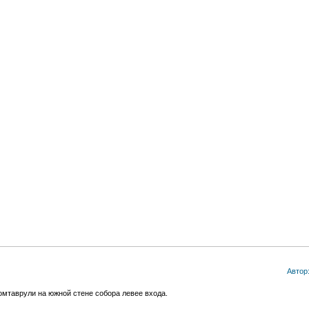
Автор
мтаврули на южной стене собора левее входа.