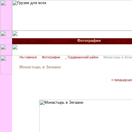
Новости
Фотографии
О Грузии
На главную
Фотографии
_ Гурджаанский район
Монастырь в Зега
Монастырь в Зегаани
« предыдуще