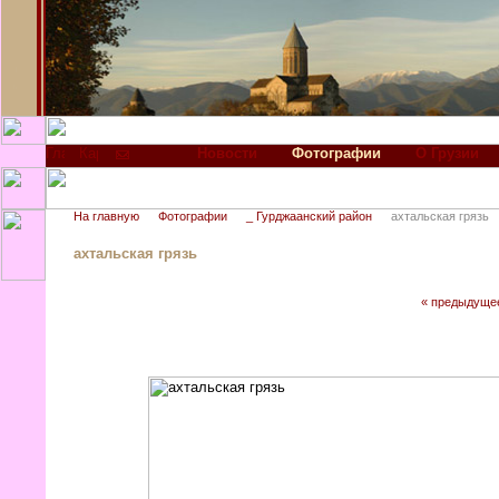
Новости
Фотографии
О Грузии
На главную
Фотографии
_ Гурджаанский район
ахтальская грязь
ахтальская грязь
« предыдуще