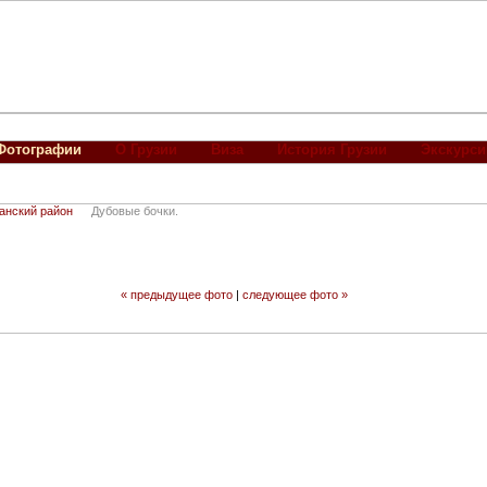
Фотографии
О Грузии
Виза
История Грузии
Экскурси
анский район
Дубовые бочки.
« предыдущее фото
|
следующее фото »