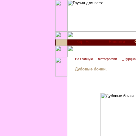
Новости
На главную
Фотографии
_ Гурджа
Дубовые бочки.