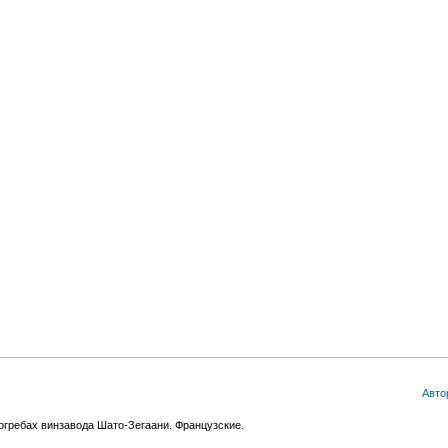
Авто
огребах винзавода Шато-Зегаани. Французские.